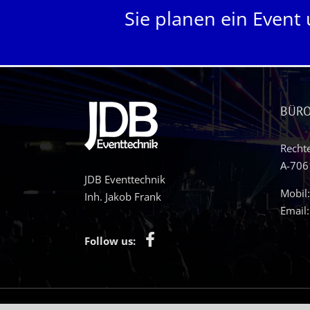
Sie planen ein Event
BÜR
Recht
A-706
JDB Eventtechnik
Mobil
Inh. Jakob Frank
Email
Follow us:
© 2026 by JDB Eventtechnik | Umsetzung:
WE