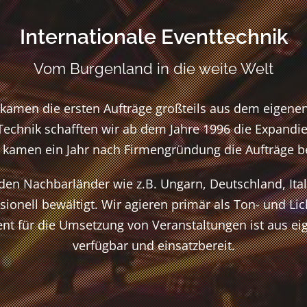
Internationale Eventtechnik
Vom Burgenland in die weite Welt
so kamen die ersten Aufträge großteils aus dem eigen
echnik schafften wir ab dem Jahre 1996 die Expandi
o kamen ein Jahr nach Firmengründung die Aufträge b
den Nachbarländer wie z.B. Ungarn, Deutschland, Ita
ionell bewältigt. Wir agieren primär als Ton- und Lic
nt für die Umsetzung von Veranstaltungen ist aus ei
verfügbar und einsatzbereit.