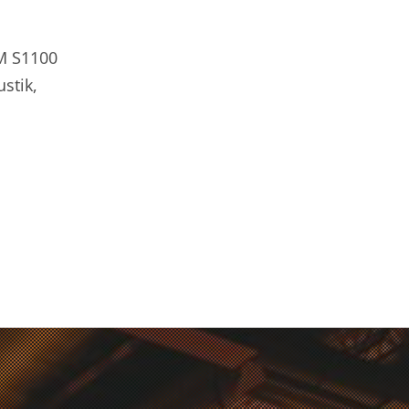
M S1100
stik,