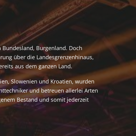
en Bundesland, Burgenland. Doch
erung über die Landesgrenzenhinaus,
ereits aus dem ganzen Land.
lien, Slowenien und Kroatien, wurden
httechniker und betreuen allerlei Arten
genem Bestand und somit jederzeit