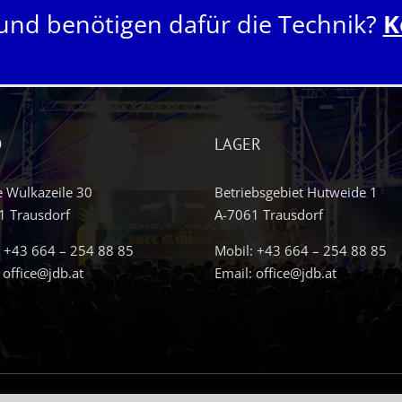
 und benötigen dafür die Technik?
K
O
LAGER
e Wulkazeile 30
Betriebsgebiet Hutweide 1
1 Trausdorf
A-7061 Trausdorf
:
+43 664 – 254 88 85
Mobil:
+43 664 – 254 88 85
:
office@jdb.at
Email:
office@jdb.at
BSCHMIEDE.AT