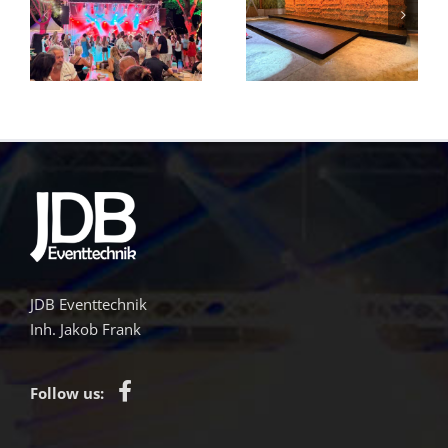
Mei liabste
ne
Klangfeuerwe
Weis
JDB Eventtechnik
Inh. Jakob Frank
Follow us: