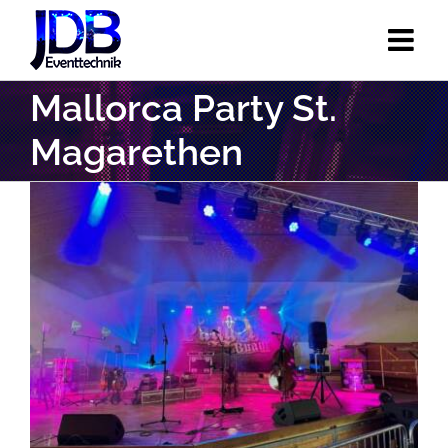
Zum
Inhalt
springen
Mallorca Party St.
Magarethen
View
Larger
Image