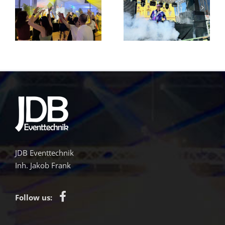
Disco Setup –
Discosetup
Fasching in
Eisenstadt in
Eisenstadt
Weiß
JDB Eventtechnik
Inh. Jakob Frank
Follow us: